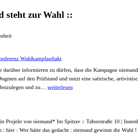
d steht zur Wahl ::
önheit
sekonferenz Wahlkampfauftakt
Sie darüber informieren zu dürfen, dass die Kampagne niema
Dogmen auf den Prüfstand und nutzt eine satirische, artivis
:::
offenzulegen und zu…
weiterlesen
29.8.24
:::
niemand
:: ein Projekt von niemand* Im Spitzer :: Taborstraße 10 | Inn
sagt
8h : hier : Wer hätte das gedacht : niemand gewinnt die Wah
die