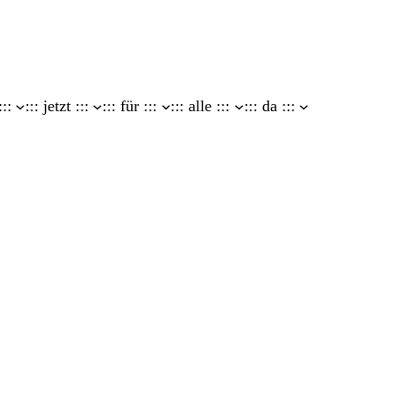
:::
::: jetzt :::
::: für :::
::: alle :::
::: da :::