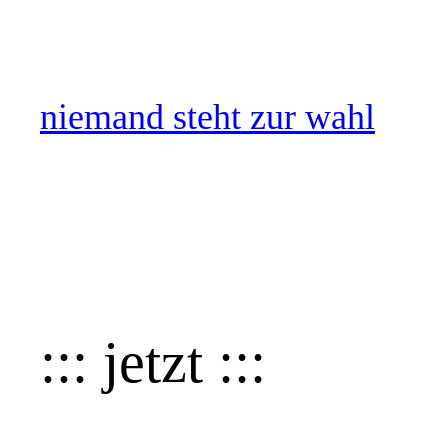
Zum
Inhalt
springen
niemand steht zur wahl
::: jetzt :::