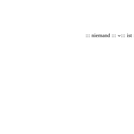
::: niemand :::
::: ist 