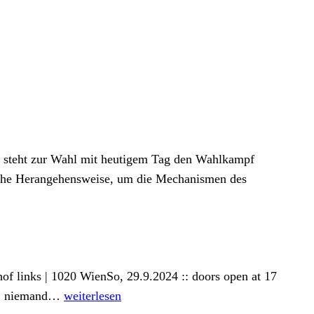
nd steht zur Wahl mit heutigem Tag den Wahlkampf
tische Herangehensweise, um die Mechanismen des
enhof links | 1020 WienSo, 29.9.2024 :: doors open at 17
:::
l ! niemand…
weiterlesen